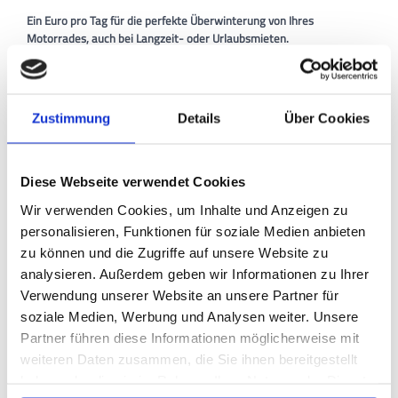
Ein Euro pro Tag für die perfekte Überwinterung von Ihres
Motorrades, auch bei Langzeit- oder Urlaubsmieten.
Die Wintereinlagerung in beheizten Räumen hält Ihr Motorrad fit für
die nächste Saison und sichert den Werterhalt Ihres Motorrades.
Zustimmung
Details
Über Cookies
Unsere Profis bereiten Ihr Motorrad auf Wunsch für die
Überwinterung vor und begleiten Ihr Motorrad sicher durch die kalte
Jahreszeit. Die Einlagerung in beheizten Räumen kostet 1,- Euro pro
Tag.
Diese Webseite verwendet Cookies
Wir verwenden Cookies, um Inhalte und Anzeigen zu
Im Zeitraum von November bis Februar bieten wir für Motorräder
personalisieren, Funktionen für soziale Medien anbieten
der Marke Triumph, ausgesuchte Servicearbeiten zu Winterpreisen,
die Sie gerne mit unserer Einlagerung kombinieren können.
zu können und die Zugriffe auf unsere Website zu
analysieren. Außerdem geben wir Informationen zu Ihrer
Unser Angebot zur Einlagerung, bzw. Kurzzeitmiete von Motorrad-
Verwendung unserer Website an unsere Partner für
Stellplätzen gilt für das ganze Jahr und Motorräder aller Marken.
soziale Medien, Werbung und Analysen weiter. Unsere
Partner führen diese Informationen möglicherweise mit
Wir freuen uns auf Ihre Anfrage und Ihren Besuch.
weiteren Daten zusammen, die Sie ihnen bereitgestellt
haben oder die sie im Rahmen Ihrer Nutzung der Dienste
Buchen Sie unsere Einlagerung für Ihr Motorrad unter
02171-44577