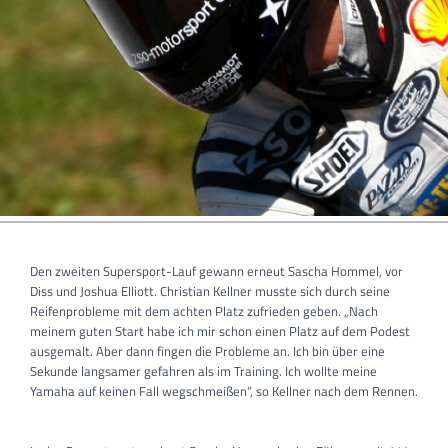
Den zweiten Supersport-Lauf gewann erneut Sascha Hommel, vor
Diss und Joshua Elliott. Christian Kellner musste sich durch seine
Reifenprobleme mit dem achten Platz zufrieden geben. „Nach
meinem guten Start habe ich mir schon einen Platz auf dem Podest
ausgemalt. Aber dann fingen die Probleme an. Ich bin über eine
Sekunde langsamer gefahren als im Training. Ich wollte meine
Yamaha auf keinen Fall wegschmeißen“, so Kellner nach dem Rennen.