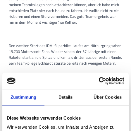
meinen Teamkollegen noch attackieren können, aber ich habe mich
entschieden Platz vier nach Hause zu fahren. Ich wollte nicht zu viel
riskieren und einen Sturz vermeiden. Das gute Teamergebnis war
mir in dem Moment wichtiger“, so Kellner.
Den zweiten Start des IDM-Superbike-Laufes am Nürburgring sahen
15.700 Motorsport-Fans. Wieder schoss der 37-Jährige mit einen
Raketenstart an die Spitze und kam als dritter aus der ersten Runde.
Sein Teamkollege Eckhardt stürzte bereits nach wenigen Metern.
Erneut machte sich Sascha Hommel an der Spitze bereits nach
wenigen Runden aus dem Staub. Lediglich Sebastien Diss konnte die
Verfolgung aufnehmen. Christian Kellner hatte ab Rennmitte mit
starken Reifenproblemen zu kämpfen und fiel Platz für Platz zurück.
Zustimmung
Details
Über Cookies
„Meine Reifen haben sich auf der Felge gedreht und ich habe starkes
Chattering bekommen. Ich musste absolut Tempo rausnehmen, denn
ich hatte kein Gefühl mehr für meine Yamaha“, so der Yamaha-Pilot.
Diese Webseite verwendet Cookies
Wir verwenden Cookies, um Inhalte und Anzeigen zu